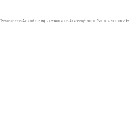
โรงพยาบาลสวนผึ้ง เลขที่ 152 หมู่ 5 ต.ท่าเคย อ.สวนผึ้ง จ.ราชบุรี 70180 โทร. 0-3273-1800-2